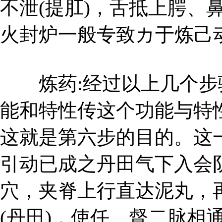
不泄(提肛)，舌抵上腭、
火封炉一般专致カ于炼己动
炼药:经过以上几个步骤
能和特性传这个功能与特
这就是第六步的目的。这一
引动已成之丹田气下入会
穴，夹脊上行直达泥丸，
(丹田)，使任、督二脉相