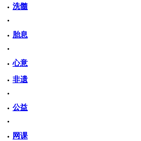
洗髓
胎息
心意
非遗
公益
网课