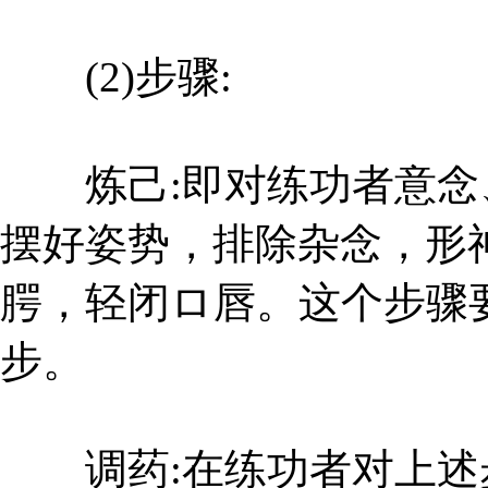
(2)步骤:
炼己:即对练功者意念
摆好姿势，排除杂念，形
腭，轻闭ロ唇。这个步骤
步。
调药:在练功者对上述