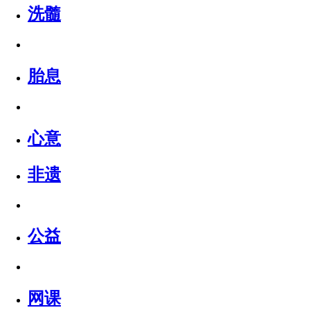
洗髓
胎息
心意
非遗
公益
网课