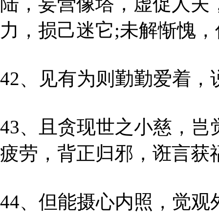
陆，妄营像塔，虚促人夫
力，损己迷它;未解惭愧
42、见有为则勤勤爱着，
43、且贪现世之小慈，
疲劳，背正归邪，诳言获
44、但能摄心内照，觉观