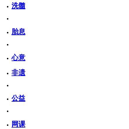
洗髓
胎息
心意
非遗
公益
网课