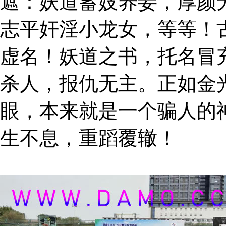
遮：妖道蓄妓养妾，厚颜
志平奸淫小龙女，等等！
虚名！妖道之书，托名冒
杀人，报仇无主。正如金
眼，本来就是一个骗人的
生不息，重蹈覆辙！