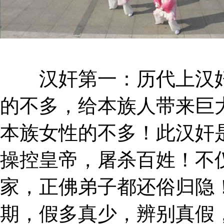
汉奸第一：历代上汉奸
的不多，给本族人带来巨
本族女性的不多！此汉奸
操控皇帝，屠杀百姓！不
家，正佛弟子都还俗归隐
期，假多真少，辨别真假