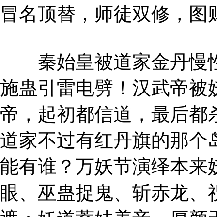
冒名顶替，师徒双修，图
秦始皇被道家金丹慢性
施蛊引雷电劈！汉武帝被
帝，起初都信道，最后都
道家不过有红丹旗的那个
能有谁？万妖节演绎本来
眼、巫蛊捉鬼、斩赤龙、