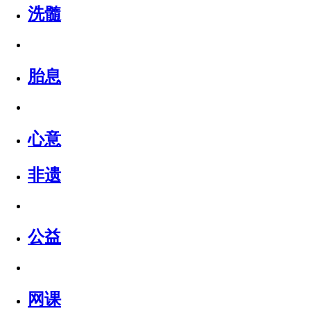
洗髓
胎息
心意
非遗
公益
网课