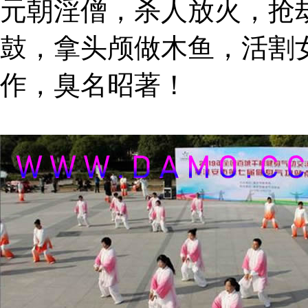
元朝淫僧，杀人放火，抢
鼓，拿头颅做木鱼，活割
作，臭名昭著！