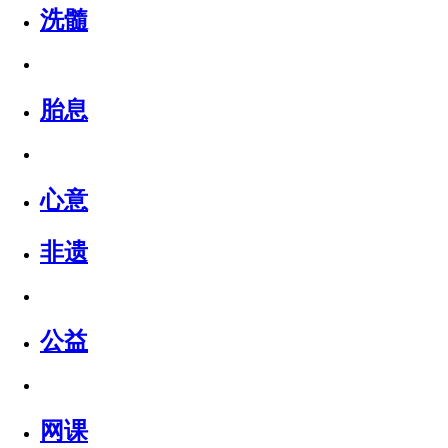
洗髓
胎息
心意
非遗
公益
网课