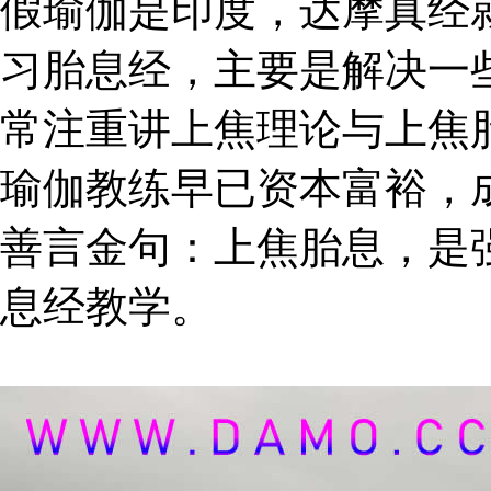
假瑜伽是印度，达摩真经
习胎息经，主要是解决一
常注重讲上焦理论与上焦
瑜伽教练早已资本富裕，
善言金句：上焦胎息，是
息经教学。