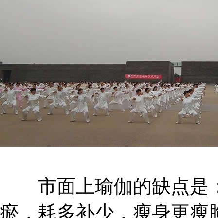
市面上瑜伽的缺点是：
瘀，耗多补少，瘦身更瘦