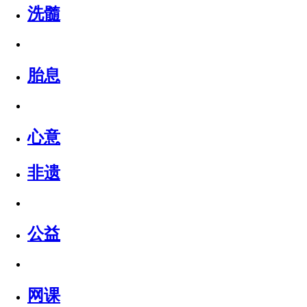
洗髓
胎息
心意
非遗
公益
网课