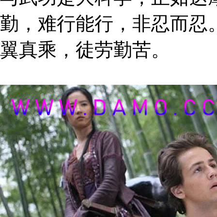
勤，难行能行，非忍而忍
翼真乘，徒劳勤苦。