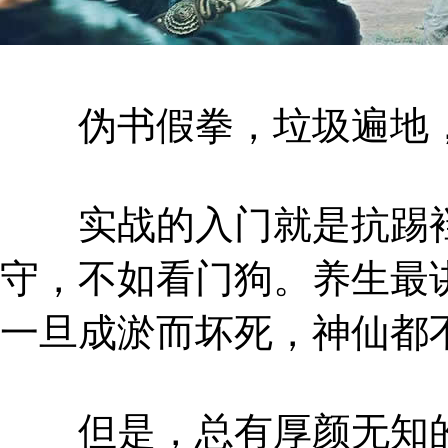
伪书假拳，垃圾遍地，
实战的入门就是抗踢裆
守，不如看门狗。养生最
一旦成淤而坏死，神仙都
但是，总有厚颜无知的