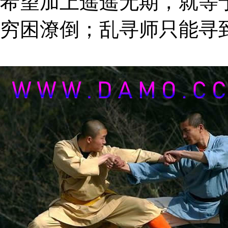
希望加上遥遥无期，就等
穷困潦倒；乱寻师只能寻