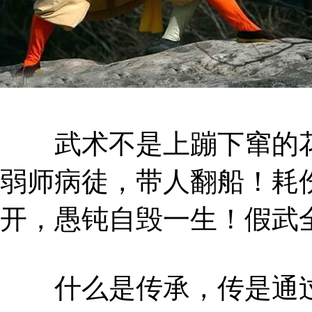
武术不是上蹦下窜的花
弱师病徒，带人翻船！耗
开，愚钝自毁一生！假武
什么是传承，传是通过