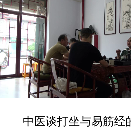
中医谈打坐与易筋经