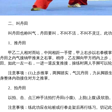
二、叫丹田
叫丹田也称叫气，丹田要叫，不叫不活，不叫不灵泛。此功
1、推丹田
甲乙二人相对而站，中间相距一手臂，甲上右步以右拳横掌推
丹田之内气接纳甲推来之右掌。稍停，乙左脚向甲方裆内上步，
田。如此一左一右，一进一退反复推接，操练时两人手脚可以轮
注意事项：(1)上步推掌，两脚踏实，气沉丹田，力从脚跟生
身整体内劲接住对方之推掌。
2、拍丹田
以拍、击、点三种手法拍打丹田(小腹)、上脘(上腹)及软肋
注意事项：练此功应在站桩或行拳走架后再行练习。切记此