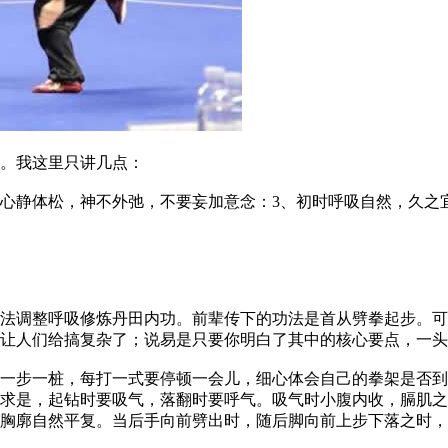
。我这里只讲几点：
静体松，神不外弛，不要妄加意念：3、初时呼吸自然，久之宜
调整呼吸修炼丹田内功。前辈传下的功法是首从劈拳起步。可
让人们给搞复杂了；说易是只要你明白了其中的核心要点，一头
步一桩，每打一式要停顿一会儿，细心体会自己的拳架是否到
求是，起钻时要吸气，落翻时要呼气。吸气时小腹内收，膈肌之
胸廓自然平复。当后手向前劈出时，随后脚向前上步下落之时，