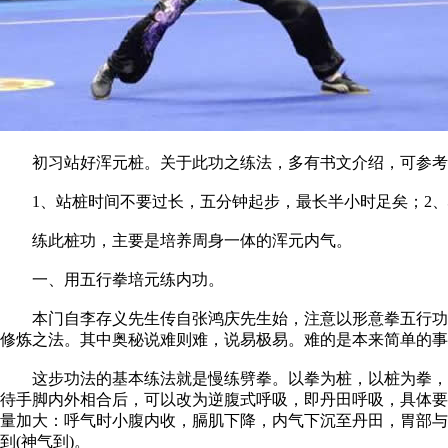
初习站好浑元桩。关于此功之练法，多有书文介绍，可参考
1、站桩时间不要过长，五分钟起步，最长半小时足矣；2、心
练此桩功，主要是培养周身一体的浑元内气。
一、用五行拳培元练内功。
本门自李存义先生传自张鸿庆先生始，注意以形意拳五行功法
修炼之法。其中奥秘说难则难，说易极易。难的是本来简单的事
这步功法的基本练法就是慢练劈拳。以拳为桩，以桩为拳，一
待手脚内外相合后，可以改为逆腹式呼吸，即丹田呼吸，具体要
量加大：呼气时小腹内收，膈肌下降，内气下沉至丹田，胃部与
到(神气到)。