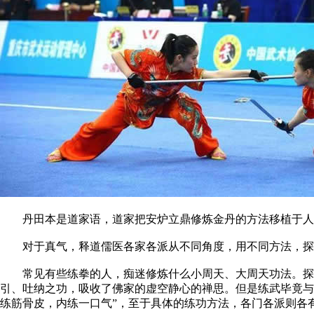
丹田本是道家语，道家把安炉立鼎修炼金丹的方法移植于人体，
对于真气，释道儒医各家各派从不同角度，用不同方法，探微
常见有些练拳的人，痴迷修炼什么小周天、大周天功法。探秘
引、吐纳之功，吸收了佛家的虚空静心的禅思。但是练武毕竟与
练筋骨皮，内练一口气”，至于具体的练功方法，各门各派则各有