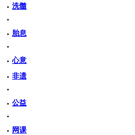
洗髓
胎息
心意
非遗
公益
网课