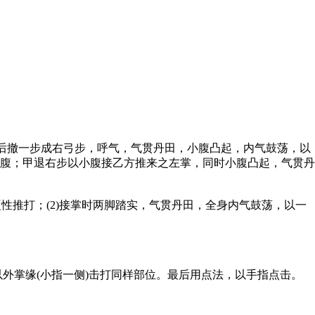
后撤一步成右弓步，呼气，气贯丹田，小腹凸起，内气鼓荡，以
腹；甲退右步以小腹接乙方推来之左掌，同时小腹凸起，气贯丹
推打；(2)接掌时两脚踏实，气贯丹田，全身内气鼓荡，以一
外掌缘(小指一侧)击打同样部位。最后用点法，以手指点击。