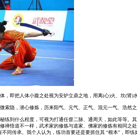
即把人体小腹之处视为安炉立鼎之地，用离(心)火、坎(肾)
索隐，潜心修炼，历来阳气、元气、正气、混元一气、浩然之
练到什么程度，可视为打通任督二脉、通周天，如此等等。其
修禅悟道不一样，武术家的修炼与道家、佛家的修炼有相同之处
不同传承。我个人认为，练功首要还是要抓住其 “根本”，即练