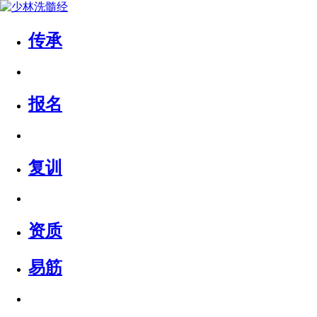
传承
报名
复训
资质
易筋