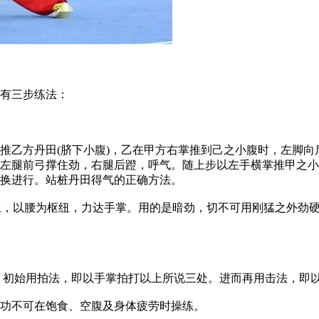
有三步练法：
乙方丹田(脐下小腹)，乙在甲方右掌推到己之小腹时，左脚向
左腿前弓撑住劲，右腿后蹬，呼气。随上步以左手横掌推甲之小
换进行。站桩丹田得气的正确方法。
，以腰为枢纽，力达手掌。用的是暗劲，切不可用刚猛之外劲硬性
。初始用拍法，即以手掌拍打以上所说三处。进而再用击法，即以
功不可在饱食、空腹及身体疲劳时操练。