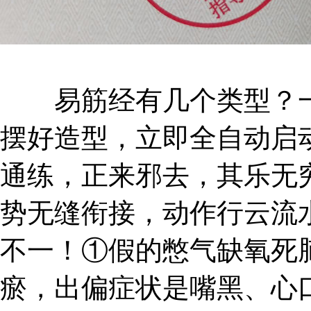
易筋经有几个类型？一
摆好造型，立即全自动启
通练，正来邪去，其乐无
势无缝衔接，动作行云流
不一！①假的憋气缺氧死
瘀，出偏症状是嘴黑、心