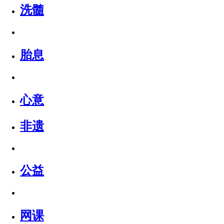
洗髓
胎息
心意
非遗
公益
网课