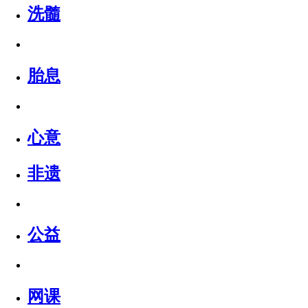
洗髓
胎息
心意
非遗
公益
网课