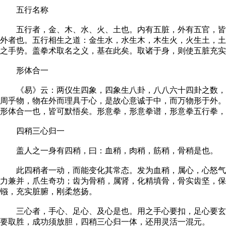
五行名称
五行者，金、木、水、火、土也。内有五脏，外有五官，皆与
外者也。五行相生之道：金生水，水生木，木生火，火生土，土
之手势。盖拳术取名之义，基在此矣。取诸于身，则使五脏充
形体合一
《易》云：两仪生四象，四象生八卦，八八六十四卦之数，皆
周乎物，物在外而理具于心，是故心意诚于中，而万物形于外。
形体合一也，皆可默悟矣。形意拳，形意拳谱，形意拳五行拳，
四稍三心归一
盖人之一身有四稍，曰：血稍，肉稍，筋稍，骨稍是也。
此四稍者一动，而能变化其常态。发为血稍，属心，心怒气生
力兼并，爪生奇功；齿为骨稍，属肾，化精填骨，骨实齿坚，
镪，充实脏腑，刚柔悠扬。
三心者，手心、足心、及心是也。用之手心要扣，足心要玄，
要取胜，成功须放胆，四稍三心归一体，还用灵活一混元。