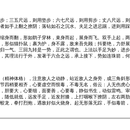
；三五尺远，则用垫步；六七尺远，则用剪步；丈八尺远，则
者如手上翻之撩阴；落钻如石之沉水。夫足之进忌踢，进则用踩
身而翻，形如鹞子穿林，束身而起，展身而飞。双手上起，两
，形似猫扑鼠；裹为护，身不露，敌来吾先顾；抖要绝，力舒展
归一气。三回九转是一势，正此之谓也。上法以手足为妙，进步
，其理法行于外，发著于六合之远，承上接下，势如连珠箭，何
精神体格），注意敌人之动静，站近敌人之身旁，成三角斜形
节四稍要相齐，心要虚空而恨毒，不毒无名，俗云：人无伤虎心
，胆要大，心要细，面要善，心要毒，静似书生，动似雷鸣。审
，随低就低，远发手足，近发肘膝，上打咽喉下撩阴，左右两肋
似蛟龙，拳打烈炮，遇敌好似火烧身。起无形落无踪，手似毒箭