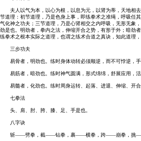
夫人以气为本，以心为根，以息为元，以肾为蒂，天地相去八
节道理：初节道理，乃是色身上事，即练拳术之准绳，呼吸任其
气化神之功夫；三节道理，乃是心肾相交之内呼吸，无形无象，
劲是也。明劲者，拳内之法，伸缩开合之势，有形于外；暗劲者
练拳术之根本实际之道理，也谓之练术合道之真诀，知此道理，
三步功夫
易骨者，明劲也。练时身体动转必须顺逆，而不可悖逆，手足
易筋者，暗劲也。练时神气圆满，形式绵绵，舒展应用，活泼
易髓者，化劲也。练时周身运转、起落、进退、伸缩、开合不
七拳法
头、肩、肘、胯、膝、足、手是也。
八字诀
斩——劈拳，截——钻拳，裹——横拳，跨——崩拳，挑—