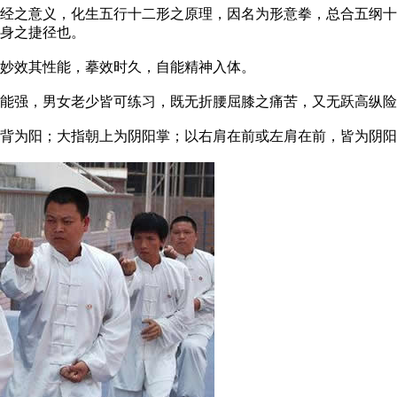
之意义，化生五行十二形之原理，因名为形意拳，总合五纲十
身之捷径也。
妙效其性能，摹效时久，自能精神入体。
强，男女老少皆可练习，既无折腰屈膝之痛苦，又无跃高纵险
为阳；大指朝上为阴阳掌；以右肩在前或左肩在前，皆为阴阳