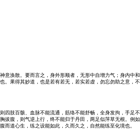
神意涣散。要而言之，身外形顺者，无形中自增力气；身内中和
也。果得其妙道，也是若有若无，若实若虚，勿忘勿助之意，不
则四肢百骸、血脉不能流通，筋络不能舒畅，全身发拘，手足不
胸拔腹，则气逆上行，终不能归于丹田，两足似萍草无根。例如
实腹而道心生，练之设能如此，久而久之，自然能练至化境也。