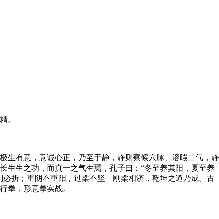
精。
极生有意，意诚心正，乃至于静，静则察候六脉、溶暇二气，静
长生生之功，而真一之气生焉，孔子曰：“冬至养其阳，夏至养
刚必折；重阴不重阳，过柔不坚；刚柔相济，乾坤之道乃成。古
行拳，形意拳实战。