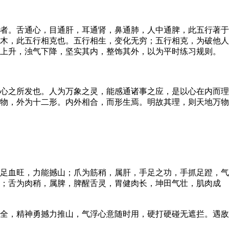
者。舌通心，目通肝，耳通肾，鼻通肺，人中通脾，此五行著于
木，此五行相克也。五行相生，变化无穷；五行相克，为破他人
气上升，浊气下降，坚实其内，整饰其外，以为平时练习规则。
心之所发也。人为万象之灵，能感通诸事之应，是以心在内而理
物，外为十二形。内外相合，而形生焉。明故其理，则天地万物
足血旺，力能撼山；爪为筋稍，属肝，手足之功，手抓足蹬，气
行；舌为肉稍，属脾，脾醒舌灵，胃健肉长，坤田气壮，肌肉成
全，精神勇撼力推山，气浮心意随时用，硬打硬碰无遮拦。遇敌