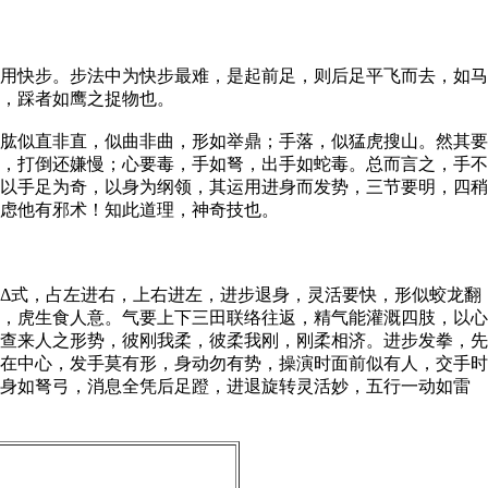
用快步。步法中为快步最难，是起前足，则后足平飞而去，如马
，踩者如鹰之捉物也。
肱似直非直，似曲非曲，形如举鼎；手落，似猛虎搜山。然其要
，打倒还嫌慢；心要毒，手如弩，出手如蛇毒。总而言之，手不
以手足为奇，以身为纲领，其运用进身而发势，三节要明，四稍
虑他有邪术！知此道理，神奇技也。
Δ式，占左进右，上右进左，进步退身，灵活要快，形似蛟龙翻
，虎生食人意。气要上下三田联络往返，精气能灌溉四肢，以心
查来人之形势，彼刚我柔，彼柔我刚，刚柔相济。进步发拳，先
在中心，发手莫有形，身动勿有势，操演时面前似有人，交手时
，身如弩弓，消息全凭后足蹬，进退旋转灵活妙，五行一动如雷