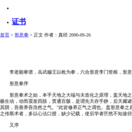
证书
首页
>
形意拳
> 正文
作者：真经 2000-09-26
李老能拳谱，岳武穆王以枪为拳，六合形意李门世根，形意拳
形意拳序
形意拳术之始，本乎天地之大端与夫造化之原理，盖天地之辟
极生动，动而震发四肢，贯通百骸，是谓先天存乎静，后天藏诸
其阴，吾善养吾浩然之气。”此皆修养正气之谓也。盖形意拳之
之传斯术者，多以心法口授，缺少记载，使后学者茫然不知途径
又序