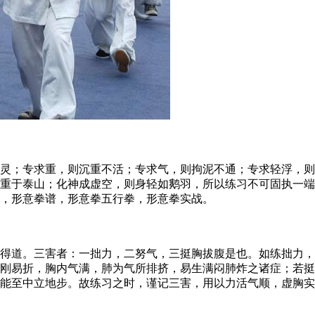
；专求重，则沉重不活；专求气，则拘泥不通；专求轻浮，则
重于泰山；化神成虚空，则身轻如鹅羽，所以练习不可固执一端
，形意拳谱，形意拳五行拳，形意拳实战。
道。三害者：一拙力，二努气，三挺胸拔腹是也。如练拙力，
刚易折，胸内气满，肺为气所排挤，易生满闷肺炸之诸症；若挺
不能至中立地步。故练习之时，谨记三害，用以力活气顺，虚胸