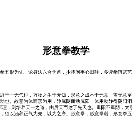
形意拳教学
五形为先，论身法六合为首，少揽闲事心田静，多读拳谱武艺
于一无气也，万物之生于无知，形意之成本于无意。盖无意至
动也。故意为体而形为用，静属阴而动属阳，体用动静得阴阳消
原理，则培养天一之道，由后天而达于先天也。重阳不重阴，太
，须以涵养正气为先，以为之序。形意拳，形意拳谱，形意拳五