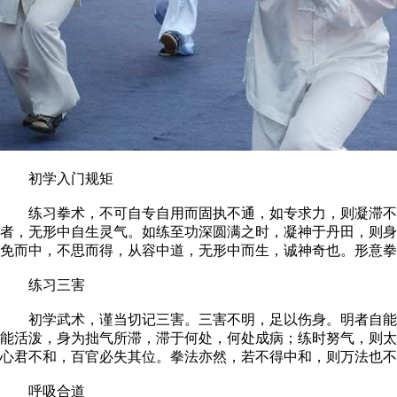
初学入门规矩
练习拳术，不可自专自用而固执不通，如专求力，则凝滞不灵
者，无形中自生灵气。如练至功深圆满之时，凝神于丹田，则身
免而中，不思而得，从容中道，无形中而生，诚神奇也。形意拳
练习三害
初学武术，谨当切记三害。三害不明，足以伤身。明者自能得
能活泼，身为拙气所滞，滞于何处，何处成病；练时努气，则太
心君不和，百官必失其位。拳法亦然，若不得中和，则万法也
呼吸合道