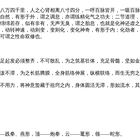
万四千里，人之心肾相离八寸四分，一呼百脉皆开，一吸百脉
自然，有形于外，谓之调息，亦谓练精化气之功夫；二节道理，
绵绵若存，似有非有，无声无臭，谓之胎息，也就是化神还虚之
，动转神速，动则变，变则化，变化神奇，有形于内；化劲者，
可谓之性命双修也。
起发必须整齐，不可散乱，为之筑基壮体，充足骨髓，坚如金
不滞，为之长筋腾膜，全身筋络伸展，纵横联络，而生无穷之
用力，将神意蛰藏于祖窍之内，身体圆活无滞，形如流水，其
—践拳、燕形，顶——炮拳，云——鼍形，领——蛇形。