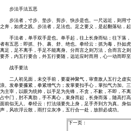
步法手法五恶
步法者，寸步、垫步、剪步、快步是也。一尺远近，则用寸步
之奔，如虎之践。步法者，足法也。足之要义，是起翻落钻，起
手法者，单手双手是也。单手起，往上长身而钻；往下落，缩
者有五恶：即抓、扑、裹、舒、绝也。拳经云：抓为毒，扑如虎
离足，足不离手，手足不能离身。分而言之则万法，合而言之则
要齐，内五行要合，外五行要随，远近应时而用，心一动而即至
战手要法
二人初见面，未交手前，要凝神聚气，审查敌人五行之虚实（
浪。发拳要攥紧，拳紧增气力；发掌要扣手心，掌扣气力加。三
为主宰，以眼为统帅，以手足为先锋，不贪，不歉，不即，不离
占中门，肘不离肋，手不离心，束身而起，长身而落，随高打高
面前似无人。拳经云：打法须要先上身，足手齐到方为真。身
声，风吹浮云散，雨打尘灰净，五行合一处，放胆必成功。
下一页：