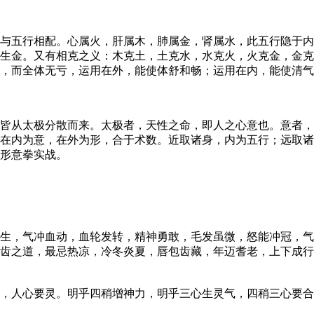
五行相配。心属火，肝属木，肺属金，肾属水，此五行隐于内
生金。又有相克之义：木克土，土克水，水克火，火克金，金克
实，而全体无亏，运用在外，能使体舒和畅；运用在内，能使清
从太极分散而来。太极者，天性之命，即人之心意也。意者，
在内为意，在外为形，合于术数。近取诸身，内为五行；远取诸
形意拳实战。
，气冲血动，血轮发转，精神勇敢，毛发虽微，怒能冲冠，气
保齿之道，最忌热凉，冷冬炎夏，唇包齿藏，年迈耆老，上下成
人心要灵。明乎四稍增神力，明乎三心生灵气，四稍三心要合