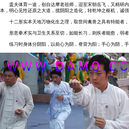
盖夫体育一途，创自达摩老祖师，迢至宋朝岳飞，又精研内经
本，明心见性还原之大道，揽阴阳之造化，转乾坤之枢机，诚强
十二形实本天地万物化生之理，取世间禽兽之具有特能者，
形意拳术实与卫生关系至切，如能长习，则疾者能愈，弱者能
练习时身体分阴阳，以前心为阴，脊背为阳；手心为阴，手背