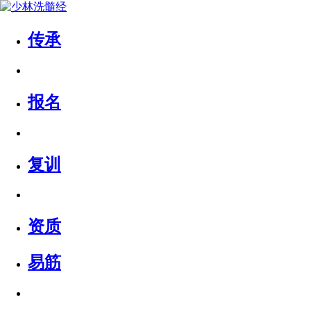
传承
报名
复训
资质
易筋