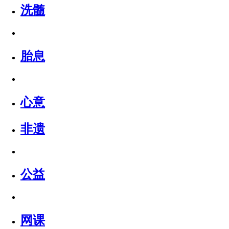
洗髓
胎息
心意
非遗
公益
网课