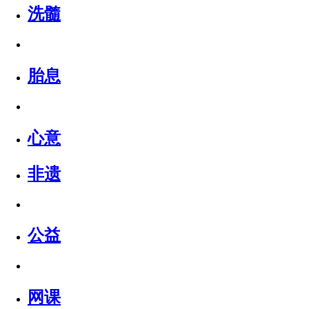
洗髓
胎息
心意
非遗
公益
网课