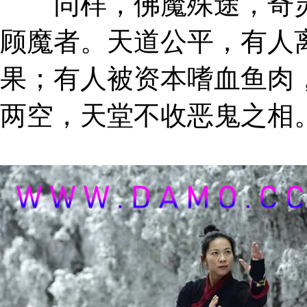
同样，佛魔殊途，奇灵
顾魔者。天道公平，有人
果；有人被资本嗜血鱼肉
两空，天堂不收恶鬼之相