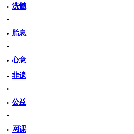
洗髓
胎息
心意
非遗
公益
网课