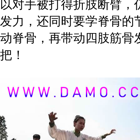
以对手被打得折肢断臂，
发力，还同时要学脊骨的
动脊骨，再带动四肢筋骨
把！