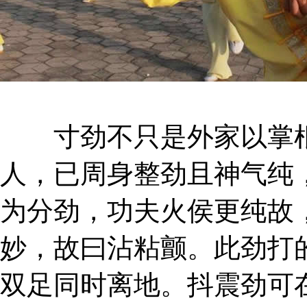
寸劲不只是外家以掌根
人，已周身整劲且神气纯
为分劲，功夫火侯更纯故
妙，故曰沾粘颤。此劲打
双足同时离地。抖震劲可