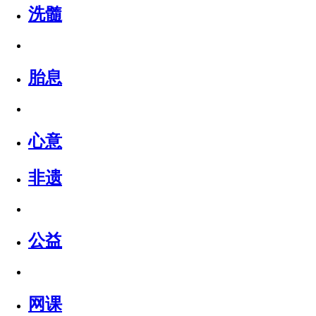
洗髓
胎息
心意
非遗
公益
网课