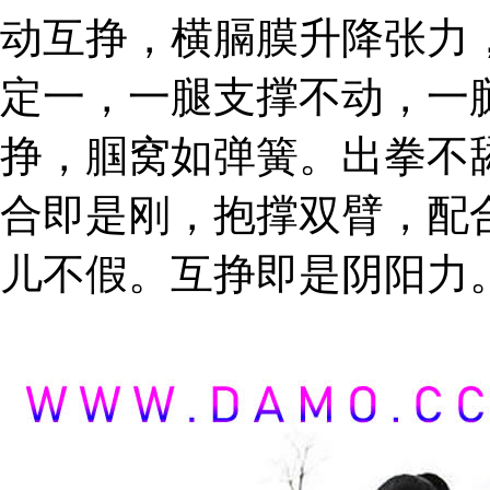
动互挣，横膈膜升降张力
定一，一腿支撑不动，一
挣，腘窝如弹簧。出拳不
合即是刚，抱撑双臂，配
儿不假。互挣即是阴阳力