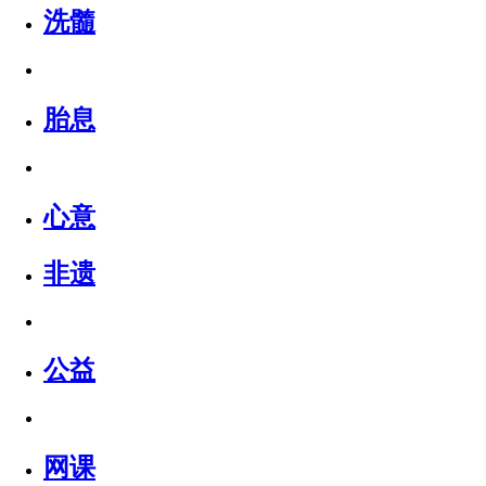
洗髓
胎息
心意
非遗
公益
网课