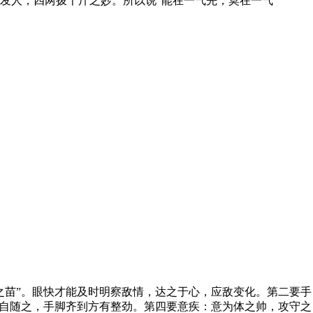
发人，四两拨千斤之妙。所以说“能在一气先，莫在一气
苗”。眼快才能及时明察敌情，达之于心，应敌变化。第二要手
身自随之，手脚齐到方有整劲。第四要意疾：意为体之帅，攻守之