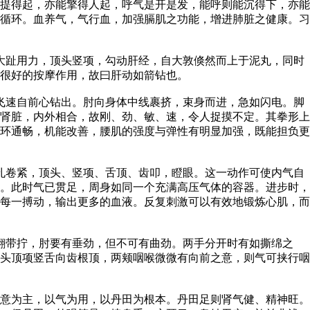
提得起，亦能擎得人起，呼气是开是发，能呼则能沉得下，亦能
循环。血养气，气行血，加强膈肌之功能，增进肺脏之健康。习
大趾用力，顶头竖项，勾动肝经，自大敦倏然而上于泥丸，同时
很好的按摩作用，故曰肝动如箭钻也。
飞速自前心钻出。肘向身体中线裹挤，束身而进，急如闪电。脚
肾脏，内外相合，故刚、劲、敏、速，令人捉摸不定。其拳形上
环通畅，机能改善，腰肌的强度与弹性有明显加强，既能担负更
孔卷紧，顶头、竖项、舌顶、齿叩，瞪眼。这一动作可使内气自
。此时气已贯足，周身如同一个充满高压气体的容器。进步时，
每一搏动，输出更多的血液。反复刺激可以有效地锻炼心肌，而
翻带拧，肘要有垂劲，但不可有曲劲。两手分开时有如撕绵之
头顶项竖舌向齿根顶，两颊咽喉微微有向前之意，则气可挟行咽
意为主，以气为用，以丹田为根本。丹田足则肾气健、精神旺。