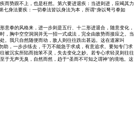
疾而势跟不上，也是枉然。第六要进退疾：当进则进，应竭其力
。第七身法要疾：一切拳法皆以身法为本，所谓“身以弩弓拳如
形意拳的风格来，进一步则是五行、十二形进退合，随意变化，
时，胸中空空洞洞并无一招一式成法，完全由敌势而接应之。当
处。我只自然随便而动，敌人则往往跌出甚远。这在道家叫
忘勿助，一步步练去，千万不能急于求成，有意追求。要知专门求
往被沉实所陷而拙笨不灵，失去变化之妙。若专心求轻灵则往往
至于无声无臭，自然而然，趋于“圣而不可知之谓神”的境地。这