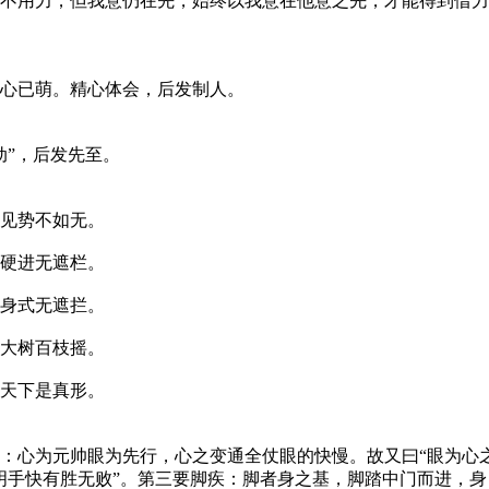
不用力，但我意仍在先，始终以我意在他意之先，才能得到借力
心已萌。精心体会，后发制人。
”，后发先至。
见势不如无。
硬进无遮栏。
身式无遮拦。
大树百枝摇。
天下是真形。
心为元帅眼为先行，心之变通全仗眼的快慢。故又曰“眼为心之
明手快有胜无败”。第三要脚疾：脚者身之基，脚踏中门而进，