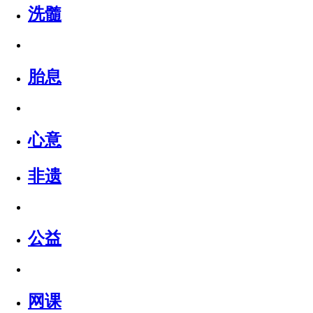
洗髓
胎息
心意
非遗
公益
网课