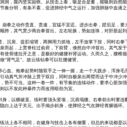
洞洞，腹内坚实如铁。从技击上看，吸是合是蓄，能吸则自然能
节奏分明，有条不紊，促进肺经中气之运行，加强肺脉中血液之
崩拳之动作贵直、贵速，宜猛不宜迟。进步出拳，蹬后足，要
顺胯，其气贯少商自拳冒出。左右轮换，势如连珠，对肝脏起到
、沉肩、提肛缩肾，两脚用力抓地，左手放掌下按，同时右拳
泉而起，上贯脊柱过俞府，下前臂，倏然自中冲冒出。其气发于
有使骨缝拉开之意，是极好的健腰补肾运动。久而久之，腰椎循
做“肾气足”。故云练钻拳可以壮腰健肾。
心血。炮拳起势时随双手之一伸一握，走一个大践步，浑身毛
引动真气并冲脉上贯于双目，同时自极泉出两臂而达于中冲少冲
，势不可当。这种一卷一炸，有节奏的连续动作，要求心脏加强
则以不发此种暴炸力而改用暗劲为宜。
身，以横破直。练时要顶头竖项，沉肩塌腰。右拳前出时要连
隐白上达于关元。出手拗步斜身，使脾经之气在脾经胃腑循环。
法上各不相同，在健身与技击上各有侧重，但总的来说都是以