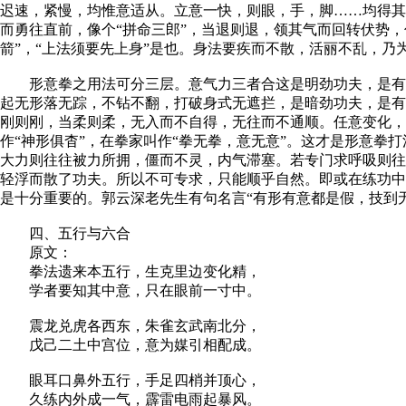
迟速，紧慢，均惟意适从。立意一快，则眼，手，脚……均得其
而勇往直前，像个“拼命三郎”，当退则退，领其气而回转伏势
箭”，“上法须要先上身”是也。身法要疾而不散，活丽不乱，乃
形意拳之用法可分三层。意气力三者合这是明劲功夫，是有形
起无形落无踪，不钻不翻，打破身式无遮拦，是暗劲功夫，是有
刚则刚，当柔则柔，无入而不自得，无往而不通顺。任意变化，
作“神形俱杳”，在拳家叫作“拳无拳，意无意”。这才是形意
大力则往往被力所拥，僵而不灵，内气滞塞。若专门求呼吸则往
轻浮而散了功夫。所以不可专求，只能顺乎自然。即或在练功中
是十分重要的。郭云深老先生有句名言“有形有意都是假，技到
四、五行与六合
原文：
拳法遗来本五行，生克里边变化精，
学者要知其中意，只在眼前一寸中。
震龙兑虎各西东，朱雀玄武南北分，
戊己二土中宫位，意为媒引相配成。
眼耳口鼻外五行，手足四梢并顶心，
久练内外成一气，霹雷电雨起暴风。