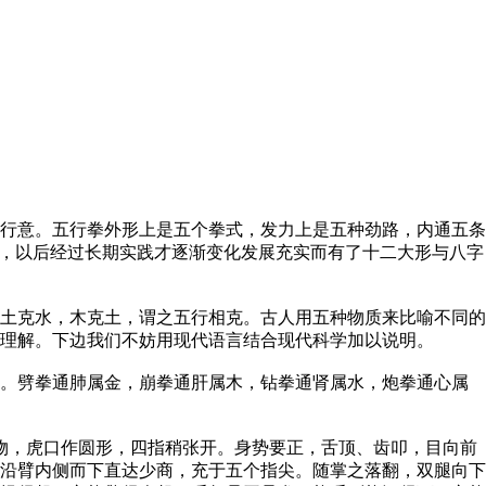
行意。五行拳外形上是五个拳式，发力上是五种劲路，内通五条
拳，以后经过长期实践才逐渐变化发展充实而有了十二大形与八字
土克水，木克土，谓之五行相克。古人用五种物质来比喻不同的
理解。下边我们不妨用现代语言结合现代科学加以说明。
。劈拳通肺属金，崩拳通肝属木，钻拳通肾属水，炮拳通心属
物，虎口作圆形，四指稍张开。身势要正，舌顶、齿叩，目向前
沿臂内侧而下直达少商，充于五个指尖。随掌之落翻，双腿向下