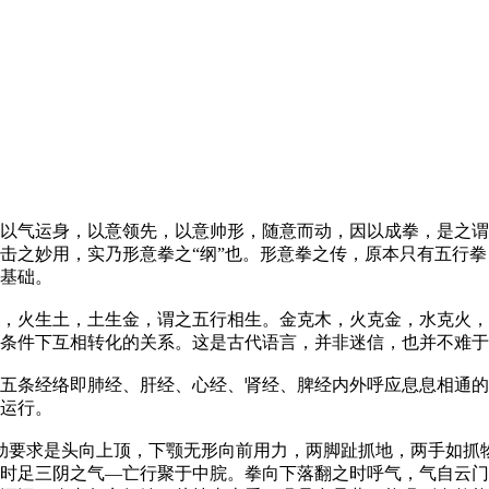
气运身，以意领先，以意帅形，随意而动，因以成拳，是之谓
击之妙用，实乃形意拳之“纲”也。形意拳之传，原本只有五行
基础。
火生土，土生金，谓之五行相生。金克木，火克金，水克火，
条件下互相转化的关系。这是古代语言，并非迷信，也并不难于
条经络即肺经、肝经、心经、肾经、脾经内外呼应息息相通的
运行。
要求是头向上顶，下颚无形向前用力，两脚趾抓地，两手如抓
时足三阴之气—亡行聚于中脘。拳向下落翻之时呼气，气自云门