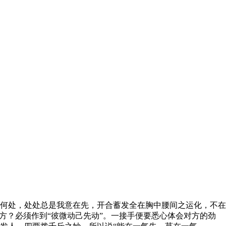
何处，处处总是我意在先，开合蓄发全在胸中腰间之运化，不在
方？必须作到“彼微动己先动”。一接手便要悉心体会对方的劲