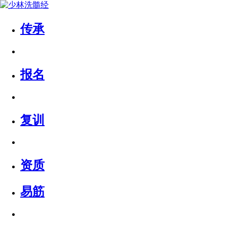
传承
报名
复训
资质
易筋