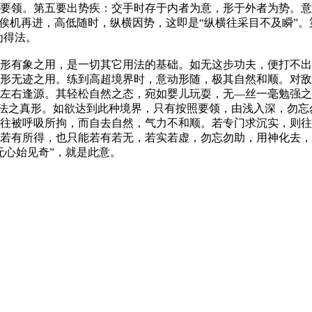
要领。第五要出势疾：交手时存于内者为意，形于外者为势。意
，俟机再进，高低随时，纵横因势，这即是“纵横往采目不及瞬”
为得法。
有象之用，是一切其它用法的基础。如无这步功夫，便打不出
形无迹之用。练到高超境界时，意动形随，极其自然和顺。对敌
左右逢源。其轻松自然之态，宛如婴儿玩耍，无—丝一毫勉强之
拳打法之真形。如欲达到此种境界，只有按照要领，由浅入深，勿
往被呼吸所拘，而自去自然，气力不和顺。若专门求沉实，则往
若有所得，也只能若有若无，若实若虚，勿忘勿助，用神化去，
无心始见奇”，就是此意。