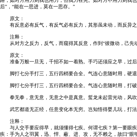
路，如对方用力则我也用力，但我力在先。如对方不用力则我也
后”，“能在一思进，莫在一思存。”
原文：
有反意必有反气，有反气必有反力，其形虽未动，而反异之
注释：
从对方之反力，反气，而窥得其反意，作到“彼微动，己先动
原文：
准备万般一旦无，千招不如一着熟。手巧还须应之早，过后
脚打七分手打三，五行四梢要合全。气连心意随时用，硬退
脚打七分手打三，五行四梢要合全。气连心意随时用，打破
拳无拳，意无意，无意之中是真意。蜇龙未起雷光动，风吹
武艺都道无正经，任意变化本无穷。岂知悟得婴儿玩，打法
注释：
与人交手要应得早，就须懂得七疾。何谓七疾？第一要眼疾：
疾：手为人之羽翼，迅、悍、蔽、进、攻，无不赖之，故曰“眼