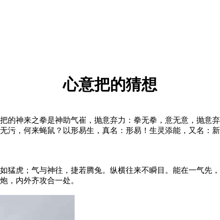
心意把的猜想
的神来之拳是神助气崔，抛意弃力：拳无拳，意无意，抛意弃
无污，何来蝇鼠？以形易生，真名：形易！生灵添能，又名：新
猛虎；气与神往，捷若腾兔。纵横往来不瞬目。能在一气先，
炮，内外齐攻合一处。