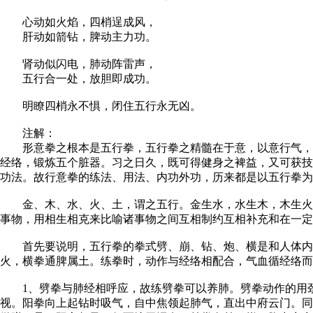
心动如火焰，四梢逞成风，
肝动如箭钻，脾动主力功。
肾动似闪电，肺动阵雷声，
五行合一处，放胆即成功。
明瞭四梢永不惧，闭住五行永无凶。
注解：
形意拳之根本是五行拳，五行拳之精髓在于意，以意行气，以
经络，锻炼五个脏器。习之日久，既可得健身之裨益，又可获技
功法。故行意拳的练法、用法、内功外功，历来都是以五行拳为
金、木、水、火、土，谓之五行。金生水，水生木，木生火，
事物，用相生相克来比喻诸事物之间互相制约互相补充和在一定
首先要说明，五行拳的拳式劈、崩、钻、炮、横是和人体内五
火，横拳通脾属土。练拳时，动作与经络相配合，气血循经络而
1、劈拳与肺经相呼应，故练劈拳可以养肺。劈拳动作的用劲
视。阳拳向上起钻时吸气，自中焦领起肺气，直出中府云门。同