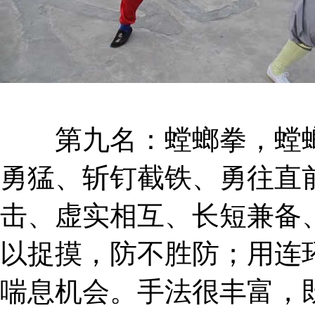
第九名：螳螂拳，螳螂
勇猛、斩钉截铁、勇往直
击、虚实相互、长短兼备
以捉摸，防不胜防；用连
喘息机会。手法很丰富，