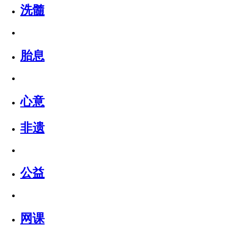
洗髓
胎息
心意
非遗
公益
网课