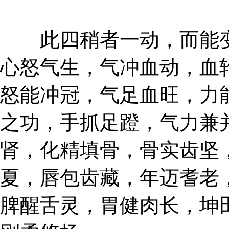
此四稍者一动，而能变
心怒气生，气冲血动，血
怒能冲冠，气足血旺，力
之功，手抓足蹬，气力兼
肾，化精填骨，骨实齿坚
夏，唇包齿藏，年迈耆老
脾醒舌灵，胃健肉长，坤