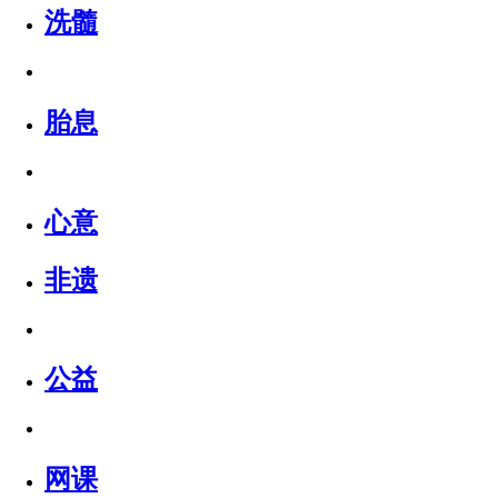
洗髓
胎息
心意
非遗
公益
网课