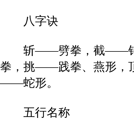
八字诀
斩——劈拳，截——钻
拳，挑——践拳、燕形，
——蛇形。
五行名称