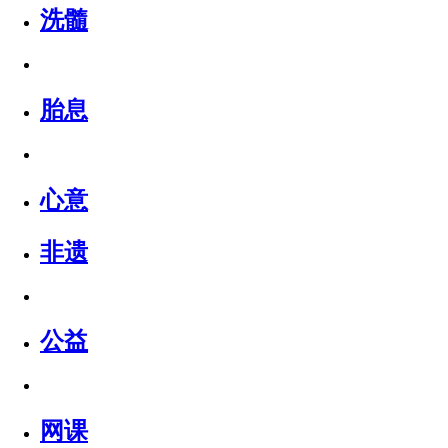
洗髓
胎息
心意
非遗
公益
网课