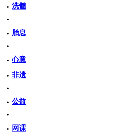
洗髓
胎息
心意
非遗
公益
网课