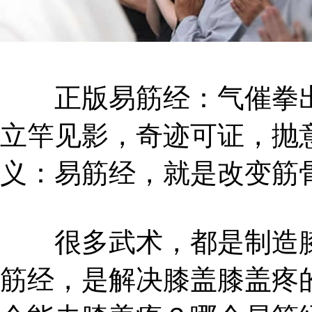
正版易筋经：气催拳出
立竿见影，奇迹可证，抛
义：易筋经，就是改变筋
很多武术，都是制造膝
筋经，是解决膝盖膝盖疼