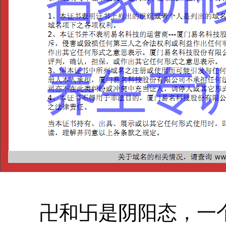
卍和卐是阴阳态，一个