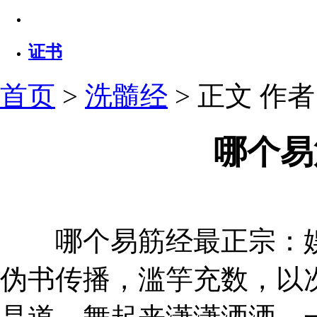
证书
首页
>
洗髓经
> 正文
作者：
哪个易
哪个易筋经最正宗：娱
伪书传播，滥竽充数，以