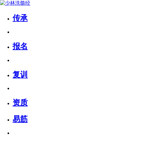
传承
报名
复训
资质
易筋