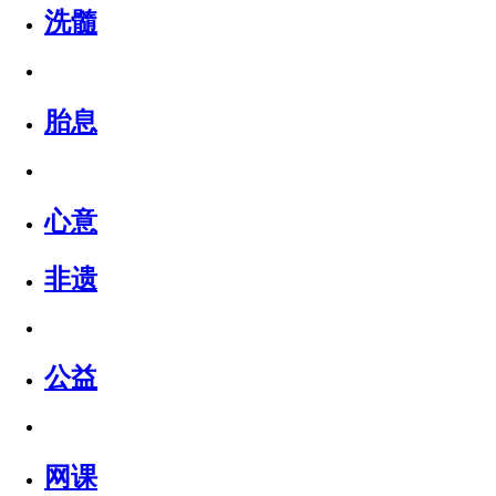
洗髓
胎息
心意
非遗
公益
网课