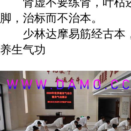
肾虚不要练肾，叶枯还
脚，治标而不治本。
少林达摩易筋经古本，
养生气功