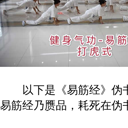
以下是《易筋经》伪书
易筋经乃赝品，耗死在伪