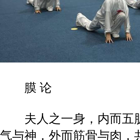
膜 论
夫人之一身，内而五脏
气与神，外而筋骨与肉，