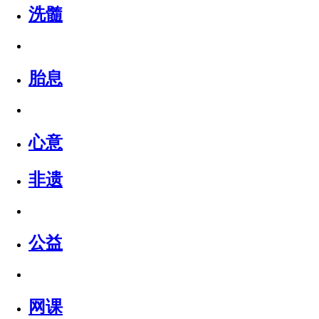
洗髓
胎息
心意
非遗
公益
网课