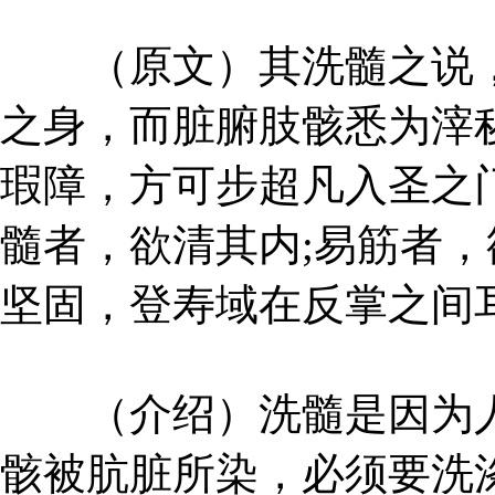
（原文）其洗髓之说，
之身，而脏腑肢骸悉为滓
瑕障，方可步超凡入圣之
髓者，欲清其内;易筋者
坚固，登寿域在反掌之间
（介绍）洗髓是因为人
骸被肮脏所染，必须要洗