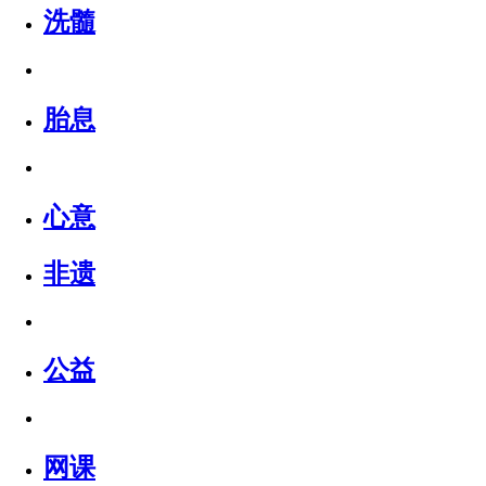
洗髓
胎息
心意
非遗
公益
网课