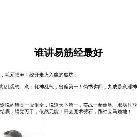
谁讲易筋经最好
，耗元损寿！绕开走火入魔的魔坑：
乱观想。意：耗神乱气，出偏第一！伪书劣师，九成是意淫神
说的错觉一应俱全，说道天下第一，实战一拳倒地，邪病只欺
根结底：错觉万千，依然无能！只会魔术劈石，踢裆立马跪地！