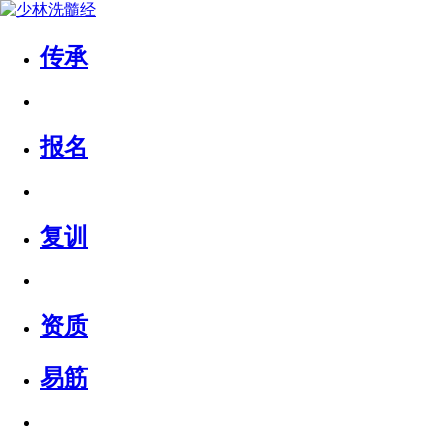
传承
报名
复训
资质
易筋