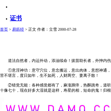
证书
首页
>
易筋经
> 正文
作者：立雪 2000-07-28
道法自然者，内运外动，添油续命！拔苗助长者，外抻内伤
①意淫神功：意守穴位，意念搬运，意出肉体，意想神通，胡
苦不堪言，度日如年，生不如死，人财两空、妻离子散！
②错觉无能：各种感觉都有了，麻涨蹿痒，热酥跳奇，道听途
十像七十，现在好多大湿就是这样，寿星的相，短命的鬼！归