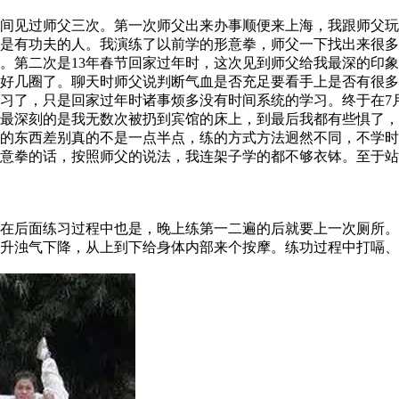
见过师父三次。第一次师父出来办事顺便来上海，我跟师父玩
是有功夫的人。我演练了以前学的形意拳，师父一下找出来很多
。第二次是13年春节回家过年时，这次见到师父给我最深的印
好几圈了。聊天时师父说判断气血是否充足要看手上是否有很多
习了，只是回家过年时诸事烦多没有时间系统的学习。终于在7
最深刻的是我无数次被扔到宾馆的床上，到最后我都有些惧了，
的东西差别真的不是一点半点，练的方式方法迥然不同，不学时
意拳的话，按照师父的说法，我连架子学的都不够衣钵。至于站
后面练习过程中也是，晚上练第一二遍的后就要上一次厕所。
升浊气下降，从上到下给身体内部来个按摩。练功过程中打嗝、