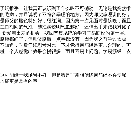
了玩推手，让我真正认识到了什么叫不可撼动，无论是我突然推
的毛病，并且说明了不符合拳理的地方。因为师父拳理讲的好，
象是师父的脸色特别好，很红润。因为第一次见面时是傍晚，而且
红白相间的气泡，越红润说明气血越好，还伸出手来跟我对比了
月份趁着出差的机会，我回辛集系统的学习了易筋经的第一层。
胳膊都红了，但师父胳膊一点事都没有。因为我之前学过太极、
不知道，学后仔细思考对比一下才觉得易筋经是更加合理的。可
桩，个人感觉出效果会慢很多，而且容易出问题。学易筋经，衣
这可能缘于我肠胃不好，但是我是非常相信练易筋经不会便秘
放屁更是常有的事。