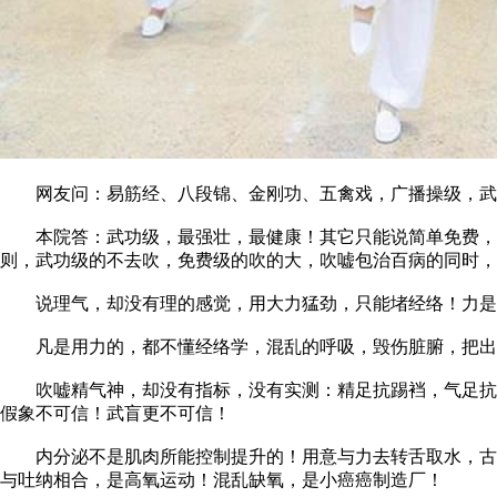
网友问：易筋经、八段锦、金刚功、五禽戏，广播操级，武
本院答：武功级，最强壮，最健康！其它只能说简单免费，没
则，武功级的不去吹，免费级的吹的大，吹嘘包治百病的同时，
说理气，却没有理的感觉，用大力猛劲，只能堵经络！力是气
凡是用力的，都不懂经络学，混乱的呼吸，毁伤脏腑，把出偏
吹嘘精气神，却没有指标，没有实测：精足抗踢裆，气足抗打
假象不可信！武盲更不可信！
内分泌不是肌肉所能控制提升的！用意与力去转舌取水，古代
与吐纳相合，是高氧运动！混乱缺氧，是小癌癌制造厂！