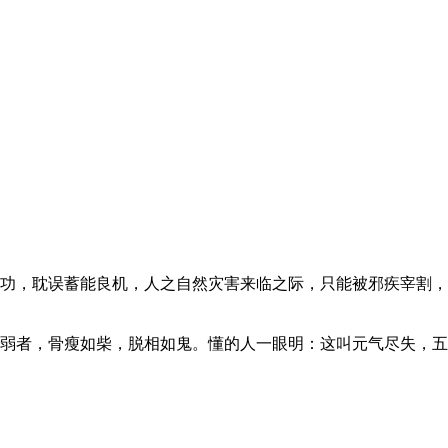
功，耽误蓄能良机，人之自然灾害来临之际，只能被邪疾宰割，
弱者，骨瘦如柴，脱相如鬼。懂的人一眼明：这叫元气尽失，五