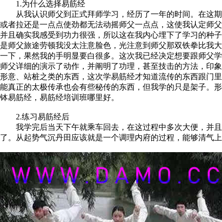
1.为什么选择易筋经
从我认识师父到正式拜师学习，经历了一年的时间。在这期间
或者拉还是一点点使劲都无法动摇师父一点点，这使我认定师父
并且确实我感受到功力很强，所以这在我内心埋下了学习的种子
是师父旅途劳顿我没太注意脸色，光注意到师父那双铁拳比我大
一下，果然我的手明显要白很多。这次我已经决定想要跟师父学
师父详细的演示了动作，并阐明了功理，甚至技击的方法，印象
形意、站桩之类的东西，这次学易筋经才知道流传的东西跟门里
能真正的太极传承也会有些秘传的东西，但我学的只是架子。形
钵易筋经，易筋经培训班哪里好。
2.练习易筋经后
我学完后当天下午就乘车回去，在这过程中多次大便，并且在
了。从起势气沉丹田应该就是一个调理内府的过程，能够清气上