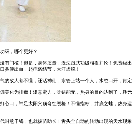
功级，哪个更好？
有门槛！但是，身体质量，没法跟武功级相提并论！免费级出
口鼻便出血，起疙瘩结节，大汗虚脱！
的敌人都不懂，还活神仙，水管上站一个人，水憋口开，肯定
美化为排毒！滥意蛮力，觉错能无，热身的目的达到了，耗元
心口，神足太阳穴顶弯红缨枪！不懂指标，井底之蛙，热身运
叫熬干锅，也就拔苗助长！舌头全自动的转动出现的天水现象