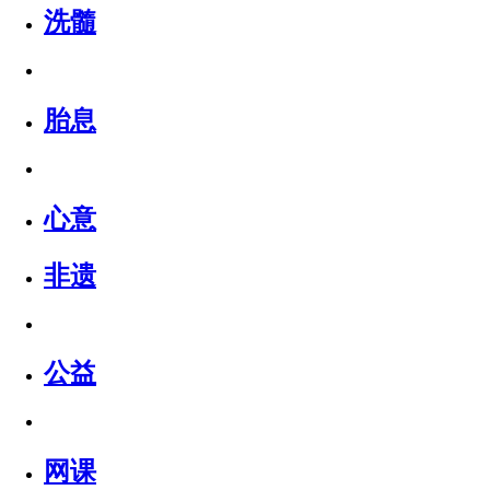
洗髓
胎息
心意
非遗
公益
网课