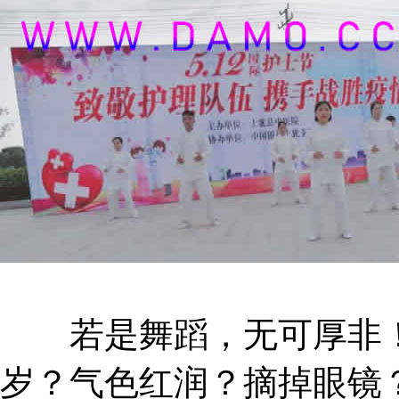
若是舞蹈，无可厚非！
岁？气色红润？摘掉眼镜