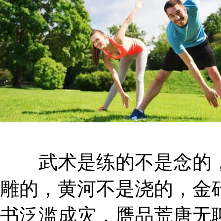
武术是练的不是念的，
雕的，黄河不是浇的，金
书泛滥成灾，赝品荒唐无