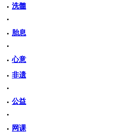
洗髓
胎息
心意
非遗
公益
网课