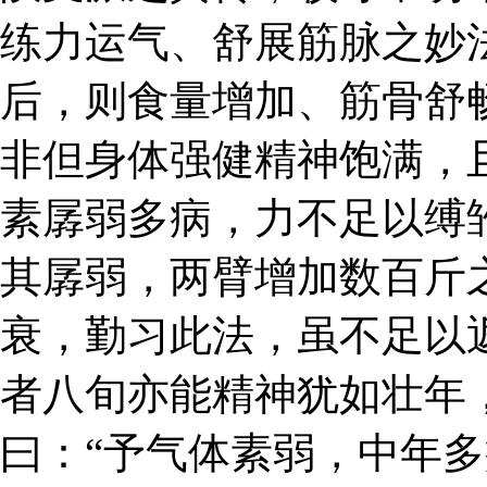
练力运气、舒展筋脉之妙
后，则食量增加、筋骨舒
非但身体强健精神饱满，
素孱弱多病，力不足以缚
其孱弱，两臂增加数百斤
衰，勤习此法，虽不足以
者八旬亦能精神犹如壮年
曰：“予气体素弱，中年