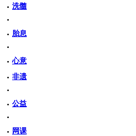
洗髓
胎息
心意
非遗
公益
网课