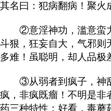
其名曰：犯病翻病！聚火
②意淫神功，滥意蛮力
斗狠，狂妄自大，气邪则
多难！虽聪明，却人品极
③从弱者到疯子，神乱
疯，非疯既瘤！不明是非
药三种特性：好看，毒蘑