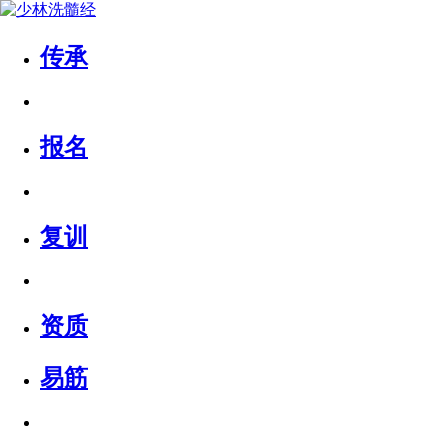
传承
报名
复训
资质
易筋