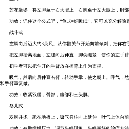
莲花坐姿，将左脚至于右大腿上，右脚至于左大腿上，肘部支
功效：记住这个公式吧，“鱼式=好睡眠”，它可以充分解除
战斗式
左脚向后迈大约3英尺。从你髋关节开始向前倾斜，把你右手
把左脚抬离地面，左腿向后伸直，脚尖绷紧，使你的左手臂
初学者可以把伸开的手臂放在椅背上作为支撑。
吸气，然后向后伸直右臂，转动手掌，使之朝上。呼气，然后
和手臂重复做。
功效：收紧双腿，臀部，腹部和三头肌。
婴儿式
双脚并拢，跪在地板上，吸气脊柱向上延伸，吐气上体向前向
功效：有助缓解压力，调节失眠现象。失眠最好的治疗方法