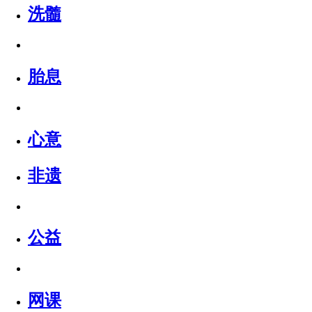
洗髓
胎息
心意
非遗
公益
网课