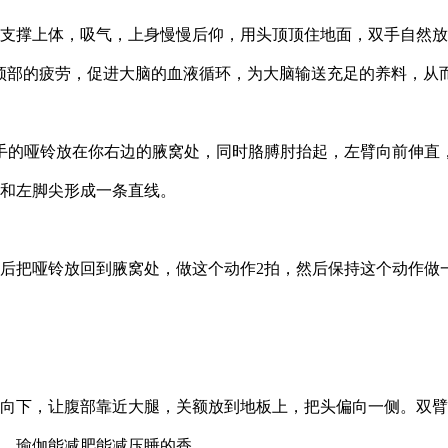
撑上体，吸气，上身慢慢后仰，用头顶顶住地面，双手自然放
颈部的疲劳，促进大脑的血液循环，为大脑输送充足的养料，从
的哑铃放在你右边的腋窝处，同时胳膊肘抬起，左臂向前伸直
和左脚尖形成一条直线。
把哑铃放回到腋窝处，做这个动作2拍，然后保持这个动作做
下，让腹部靠近大腿，关额放到地板上，把头偏向一侧。双臂
，瑜伽能减肥能减压睡的香。