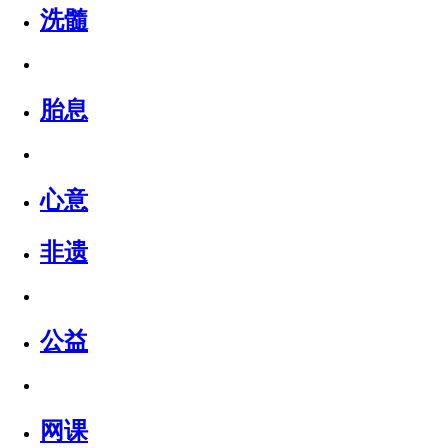
洗髓
胎息
心意
非遗
公益
网课