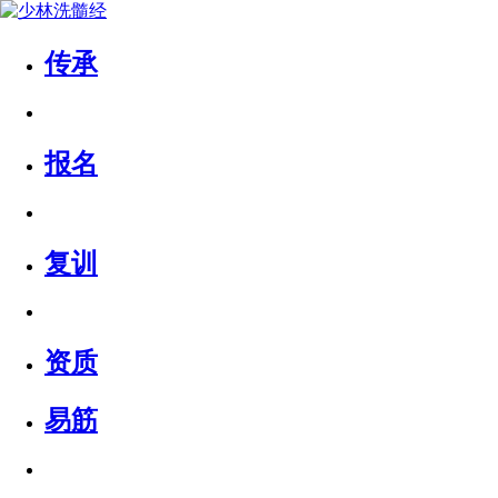
传承
报名
复训
资质
易筋