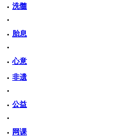
洗髓
胎息
心意
非遗
公益
网课