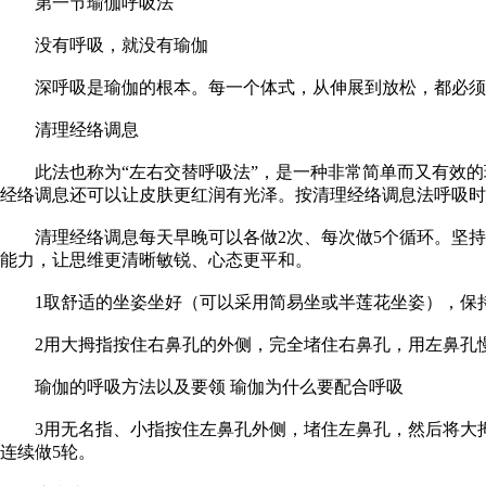
第一节瑜伽呼吸法
没有呼吸，就没有瑜伽
深呼吸是瑜伽的根本。每一个体式，从伸展到放松，都必须和
清理经络调息
此法也称为“左右交替呼吸法”，是一种非常简单而又有效的
经络调息还可以让皮肤更红润有光泽。按清理经络调息法呼吸
清理经络调息每天早晚可以各做2次、每次做5个循环。坚持
能力，让思维更清晰敏锐、心态更平和。
1取舒适的坐姿坐好（可以采用简易坐或半莲花坐姿），保持
2用大拇指按住右鼻孔的外侧，完全堵住右鼻孔，用左鼻孔
瑜伽的呼吸方法以及要领 瑜伽为什么要配合呼吸
3用无名指、小指按住左鼻孔外侧，堵住左鼻孔，然后将大拇
连续做5轮。