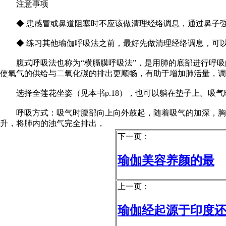
注意事项
◆ 患感冒或鼻道阻塞时不应该做清理经络调息，通过鼻子强
◆ 练习其他瑜伽呼吸法之前，最好先做清理经络调息，可以
腹式呼吸法也称为“横膈膜呼吸法”，是用肺的底部进行呼吸
使氧气的供给与二氧化碳的排出更顺畅，有助于增加肺活量，调
选择全莲花坐姿（见本书p.18），也可以躺在垫子上。吸气
呼吸方式：吸气时腹部向上向外鼓起，随着吸气的加深，胸部
升，将肺内的浊气完全排出，
下一页：
瑜伽美容养颜的最
上一页：
瑜伽经起源于印度