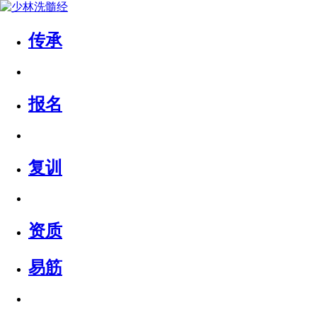
传承
报名
复训
资质
易筋