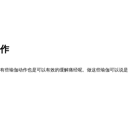
作
有些瑜伽动作也是可以有效的缓解痛经呢。做这些瑜伽可以说是