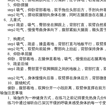
5、仰卧摆腿
step1 吸气，仰卧背部着地，双手拖住头部后方，手肘向
step2 吐气，摆动双腿朝向身体右侧，同时左腿搭放在右腿
6、儿童式
step1 跪姿，吸气，臀部坐在脚跟上，背部打直，双臂自
step2 吐气，慢慢弯曲身体向下，腹部紧贴大腿面，额头置
7、狗爬式
step1 吸气，跪姿，膝盖着地，背部打直与地板平行，双臂
step2 吐气，双臂向前延伸，臀部向上抬起，背部保持身体
8、仰卧单屈腿
仰卧，背部着地，左腿伸直着地，吸气，慢慢抬起右腿离地，
9、跪姿后倾
step1 跪姿，臀部置于双脚脚跟之间的地板上，背部打直
step2 吐气，身体慢慢向后靠，双臂撑在身体后方，背部微
10、眼镜蛇式
俯卧，腹部着地，双脚分开一小段距离，双臂伸直撑在前方
瑜伽注意事项
1、瑜伽作为一种健身方式，在练习之前记得要先热身几分
练习中通过倾听自己深沉平缓的呼吸来感受身体的每一寸变化