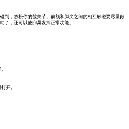
触碰到，放松你的髋关节。前额和脚尖之间的相互触碰要尽量做
助了，还可以使卵巢发挥正常功能。
行。
后打开。