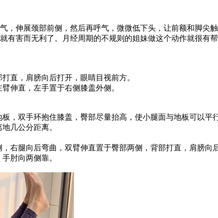
吸气，伸展颈部前侧，然后再呼气，微微低下头，让前额和脚尖
就有害而无利了。月经周期的不规则的姐妹做这个动作就很有帮
部打直，肩膀向后打开，眼睛目视前方。
左臂伸直，左手置于右侧膝盖外侧。
离地板，双手环抱住膝盖，臀部尽量抬高，使小腿面与地板可以平
离地几公分距离。
内侧，右腿向后弯曲，双臂伸直置于臀部两侧，背部打直，肩膀向
，手肘向两侧靠。