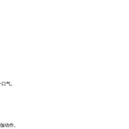
一口气。
伽动作。