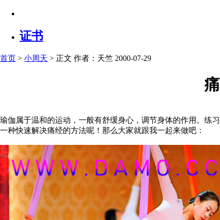
证书
首页
>
小周天
> 正文
作者：天竺 2000-07-29
痛
瑜伽属于温和的运动，一般有舒缓身心，调节身体的作用。练习
一种快速解决痛经的方法呢！那么大家就跟我一起来做吧：